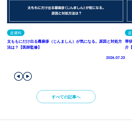
皮膚科
皮
太ももにだけ出る蕁麻疹（じんましん）が気になる。原因と対処方
帯
法は？【医師監修】
介
2026.07.23
すべての記事へ