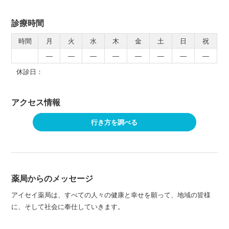
診療時間
時間
月
火
水
木
金
土
日
祝
―
―
―
―
―
―
―
―
休診日：
アクセス情報
行き方を調べる
薬局からのメッセージ
アイセイ薬局は、すべての人々の健康と幸せを願って、地域の皆様
に、そして社会に奉仕していきます。