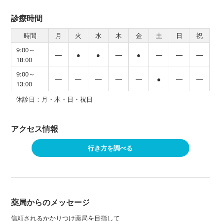
診療時間
時間
月
火
水
木
金
土
日
祝
9:00～
―
●
●
―
●
―
―
―
18:00
9:00～
―
―
―
―
―
●
―
―
13:00
休診日：月・木・日・祝日
アクセス情報
行き方を調べる
薬局からのメッセージ
信頼されるかかりつけ薬局を目指して