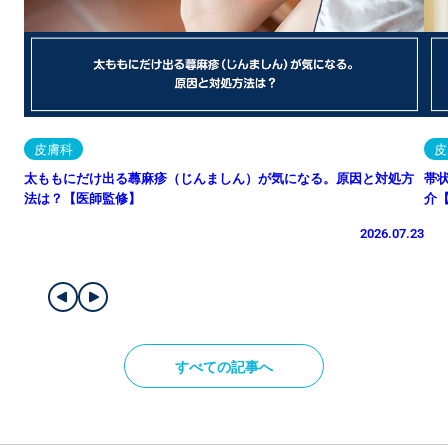
皮膚科
皮
太ももにだけ出る蕁麻疹（じんましん）が気になる。原因と対処方
帯
法は？【医師監修】
介
2026.07.23
すべての記事へ