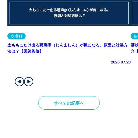
皮膚科
皮
太ももにだけ出る蕁麻疹（じんましん）が気になる。原因と対処方
帯
法は？【医師監修】
介
2026.07.23
すべての記事へ