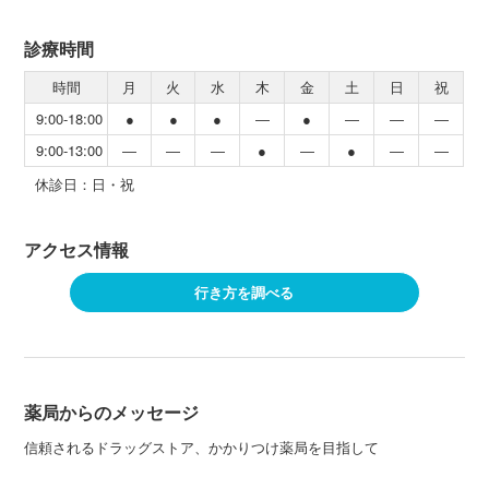
診療時間
時間
月
火
水
木
金
土
日
祝
9:00-18:00
●
●
●
―
●
―
―
―
9:00-13:00
―
―
―
●
―
●
―
―
休診日：日・祝
アクセス情報
行き方を調べる
薬局からのメッセージ
信頼されるドラッグストア、かかりつけ薬局を目指して