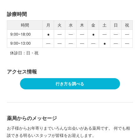
診療時間
時間
月
火
水
木
金
土
日
祝
9:00~18:00
●
―
―
―
●
―
―
―
9:00~13:00
―
―
―
―
―
●
―
―
休診日：日・祝
アクセス情報
行き方を調べる
薬局からのメッセージ
お子様からお年寄りまでいろんな出会いがある薬局です。 何でも相
談できる明るいスタッフが皆様をお迎えします。