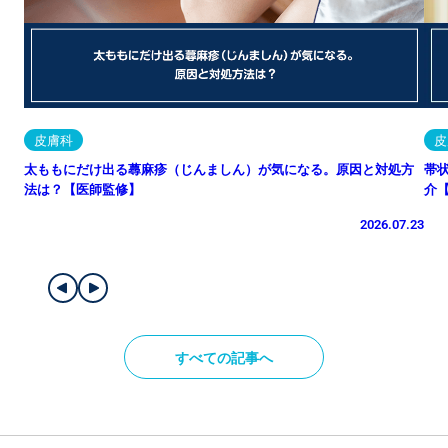
皮膚科
皮
太ももにだけ出る蕁麻疹（じんましん）が気になる。原因と対処方
帯
法は？【医師監修】
介
2026.07.23
すべての記事へ