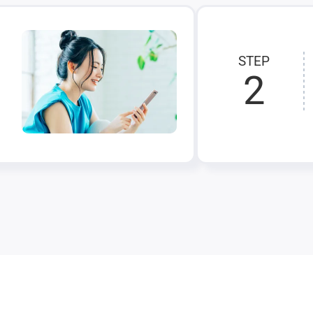
STEP
2