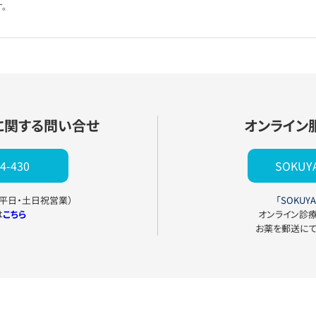
。
に関する問い合せ
オンライン
4-430
SOKU
0（平日・土日祝営業）
「SOKUYA
は
こちら
オンライン診
お薬を郵送に