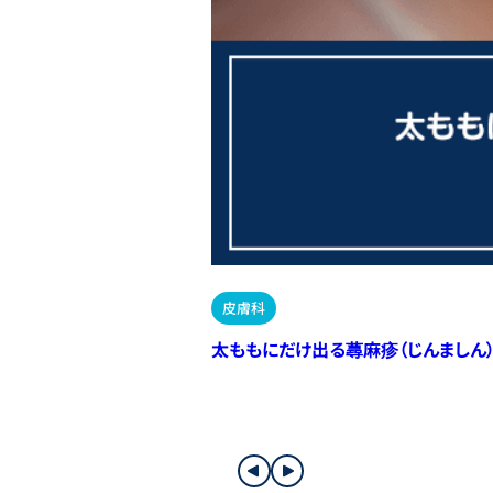
皮膚科
太ももにだけ出る蕁麻疹（じんましん