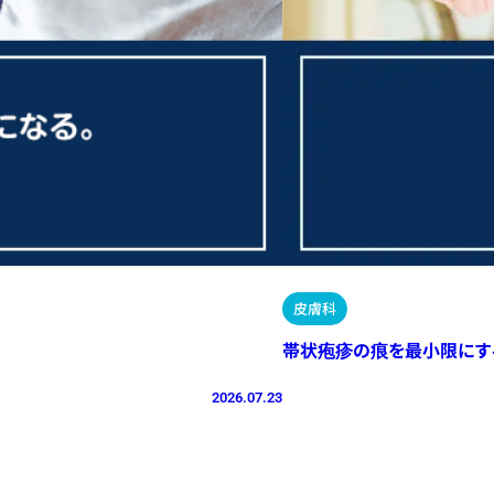
皮膚科
帯状疱疹の痕を最小限にす
2026.07.23