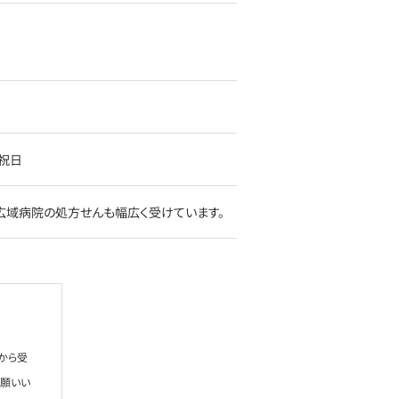
、祝日
広域病院の処方せんも幅広く受けています。
から受
お願いい