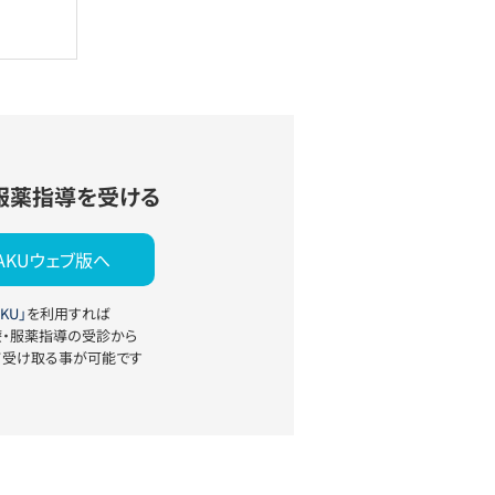
服薬指導を受ける
YAKUウェブ版へ
KU」
を利用すれば
療・服薬指導の受診から
て受け取る事が可能です