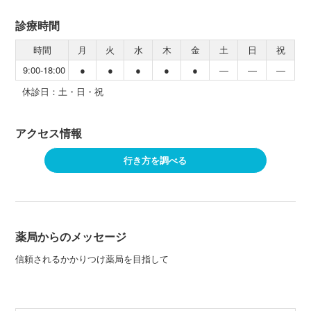
診療時間
時間
月
火
水
木
金
土
日
祝
9:00‐18:00
●
●
●
●
●
―
―
―
休診日：土・日・祝
アクセス情報
行き方を調べる
薬局からのメッセージ
信頼されるかかりつけ薬局を目指して