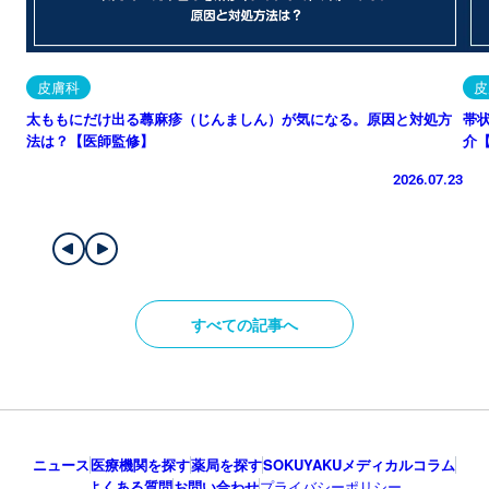
皮膚科
皮
太ももにだけ出る蕁麻疹（じんましん）が気になる。原因と対処方
帯
法は？【医師監修】
介
2026.07.23
すべての記事へ
ニュース
医療機関を探す
薬局を探す
SOKUYAKUメディカルコラム
よくある質問
お問い合わせ
プライバシーポリシー