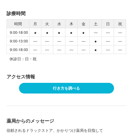
診療時間
時間
月
火
水
木
金
土
日
祝
9:00-18:00
●
●
●
●
●
―
―
―
9:00-13:00
―
―
―
―
―
●
―
―
9:00-18:00
―
―
―
―
―
●
―
―
休診日：日・祝
アクセス情報
行き方を調べる
薬局からのメッセージ
信頼されるドラックストア、かかりつけ薬局を目指して