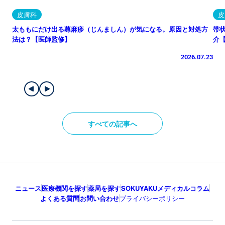
皮膚科
皮
太ももにだけ出る蕁麻疹（じんましん）が気になる。原因と対処方
帯
法は？【医師監修】
介
2026.07.23
すべての記事へ
ニュース
医療機関を探す
薬局を探す
SOKUYAKUメディカルコラム
よくある質問
お問い合わせ
プライバシーポリシー