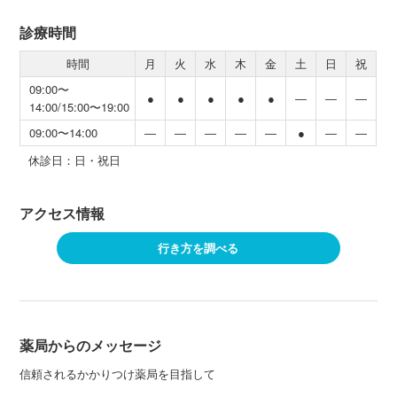
診療時間
時間
月
火
水
木
金
土
日
祝
09:00〜
●
●
●
●
●
―
―
―
14:00/15:00〜19:00
09:00〜14:00
―
―
―
―
―
●
―
―
休診日：日・祝日
アクセス情報
行き方を調べる
薬局からのメッセージ
信頼されるかかりつけ薬局を目指して