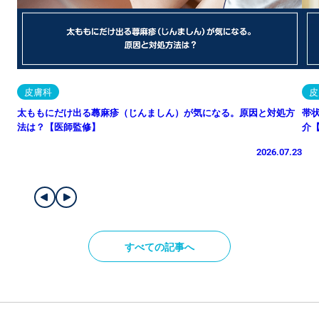
皮膚科
皮
太ももにだけ出る蕁麻疹（じんましん）が気になる。原因と対処方
帯
法は？【医師監修】
介
2026.07.23
すべての記事へ