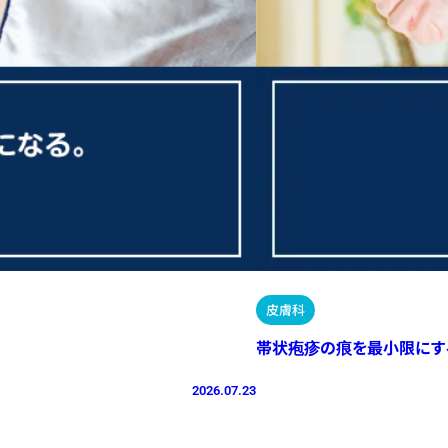
皮膚科
帯状疱疹の痕を最小限にす
2026.07.23