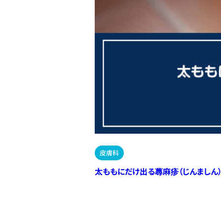
皮膚科
太ももにだけ出る蕁麻疹（じんましん