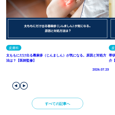
皮膚科
皮
太ももにだけ出る蕁麻疹（じんましん）が気になる。原因と対処方
帯
法は？【医師監修】
介
2026.07.23
すべての記事へ