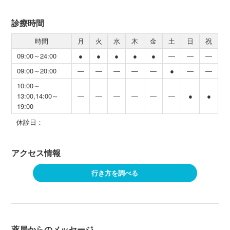
診療時間
時間
月
火
水
木
金
土
日
祝
09:00～24:00
●
●
●
●
●
―
―
―
09:00～20:00
―
―
―
―
―
●
―
―
10:00～
13:00,14:00～
―
―
―
―
―
―
●
●
19:00
休診日：
アクセス情報
行き方を調べる
薬局からのメッセージ