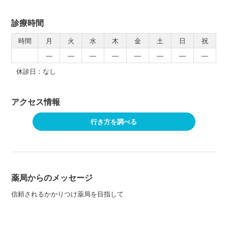
診療時間
時間
月
火
水
木
金
土
日
祝
―
―
―
―
―
―
―
―
休診日：なし
アクセス情報
行き方を調べる
薬局からのメッセージ
信頼されるかかりつけ薬局を目指して