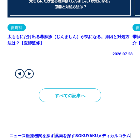
皮膚科
皮
太ももにだけ出る蕁麻疹（じんましん）が気になる。原因と対処方
帯
法は？【医師監修】
介
2026.07.23
すべての記事へ
ニュース
医療機関を探す
薬局を探す
SOKUYAKUメディカルコラム