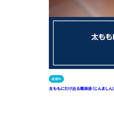
皮膚科
太ももにだけ出る蕁麻疹（じんましん