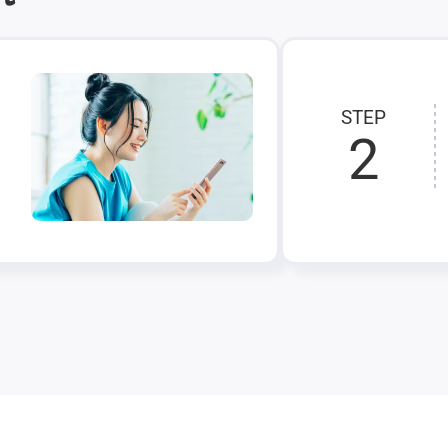
STEP
2