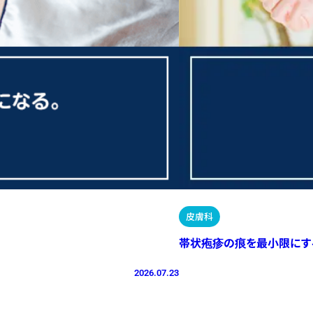
皮膚科
帯状疱疹の痕を最小限にす
2026.07.23