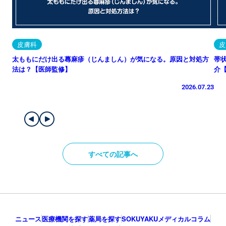
皮膚科
皮
太ももにだけ出る蕁麻疹（じんましん）が気になる。原因と対処方
帯
法は？【医師監修】
介
2026.07.23
すべての記事へ
ニュース
医療機関を探す
薬局を探す
SOKUYAKUメディカルコラム