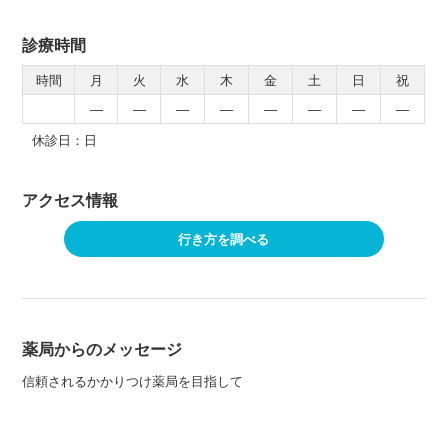
診療時間
時間
月
火
水
木
金
土
日
祝
―
―
―
―
―
―
―
―
休診日：日
アクセス情報
行き方を調べる
薬局からのメッセージ
信頼されるかかりつけ薬局を目指して