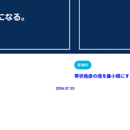
皮膚科
帯状疱疹の痕を最小限にす
2026.07.23