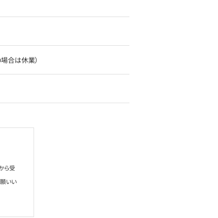
日の場合は休業）
から受
お願いい