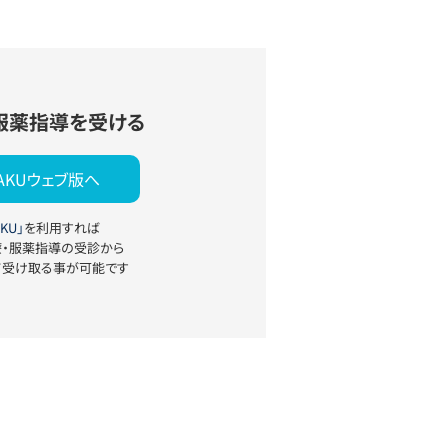
服薬指導を受ける
YAKUウェブ版へ
KU」
を利用すれば
療・服薬指導の受診から
て受け取る事が可能です