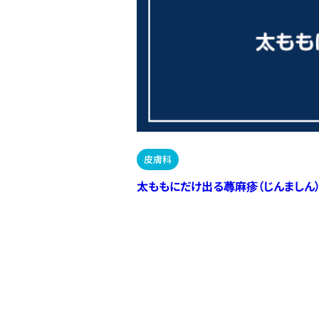
皮膚科
太ももにだけ出る蕁麻疹（じんましん