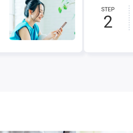
STEP
2