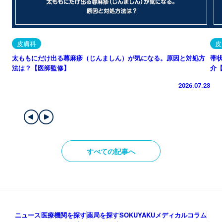
皮膚科
皮
太ももにだけ出る蕁麻疹（じんましん）が気になる。原因と対処方
帯
法は？【医師監修】
介
2026.07.23
すべての記事へ
ニュース
医療機関を探す
薬局を探す
SOKUYAKUメディカルコラム