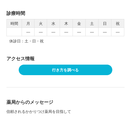
診療時間
時間
月
火
水
木
金
土
日
祝
―
―
―
―
―
―
―
―
休診日：土・日・祝
アクセス情報
行き方を調べる
薬局からのメッセージ
信頼されるかかりつけ薬局を目指して