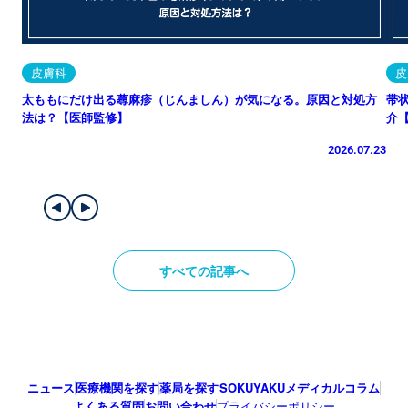
皮膚科
皮
太ももにだけ出る蕁麻疹（じんましん）が気になる。原因と対処方
帯
法は？【医師監修】
介
2026.07.23
すべての記事へ
ニュース
医療機関を探す
薬局を探す
SOKUYAKUメディカルコラム
よくある質問
お問い合わせ
プライバシーポリシー