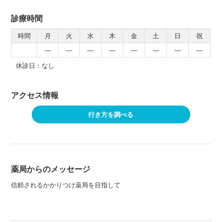
診療時間
時間
月
火
水
木
金
土
日
祝
―
―
―
―
―
―
―
―
休診日：なし
アクセス情報
行き方を調べる
薬局からのメッセージ
信頼されるかかりつけ薬局を目指して