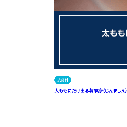
皮膚科
太ももにだけ出る蕁麻疹（じんましん