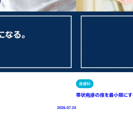
皮膚科
帯状疱疹の痕を最小限にす
2026.07.23