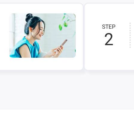
STEP
2