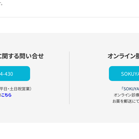
。
に関する問い合せ
オンライン
4-430
SOKU
0（平日・土日祝営業）
「SOKUYA
は
こちら
オンライン診
お薬を郵送に