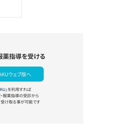
服薬指導を受ける
YAKUウェブ版へ
KU」
を利用すれば
療・服薬指導の受診から
て受け取る事が可能です