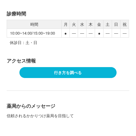
診療時間
時間
月
火
水
木
金
土
日
祝
10:00~14:00/15:00~19:00
●
―
―
―
●
―
―
―
休診日：土・日
アクセス情報
行き方を調べる
薬局からのメッセージ
信頼されるかかりつけ薬局を目指して