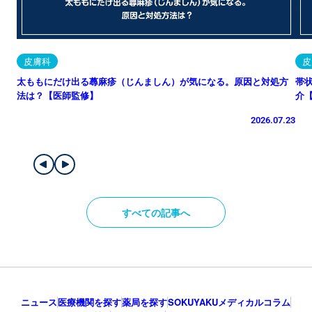
皮膚科
皮
太ももにだけ出る蕁麻疹（じんましん）が気になる。原因と対処方
帯
法は？【医師監修】
介
2026.07.23
すべての記事へ
ニュース
医療機関を探す
薬局を探す
SOKUYAKUメディカルコラム