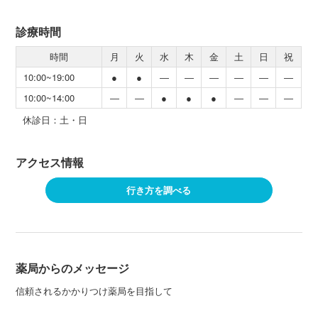
診療時間
時間
月
火
水
木
金
土
日
祝
10:00~19:00
●
●
―
―
―
―
―
―
10:00~14:00
―
―
●
●
●
―
―
―
休診日：土・日
アクセス情報
行き方を調べる
薬局からのメッセージ
信頼されるかかりつけ薬局を目指して