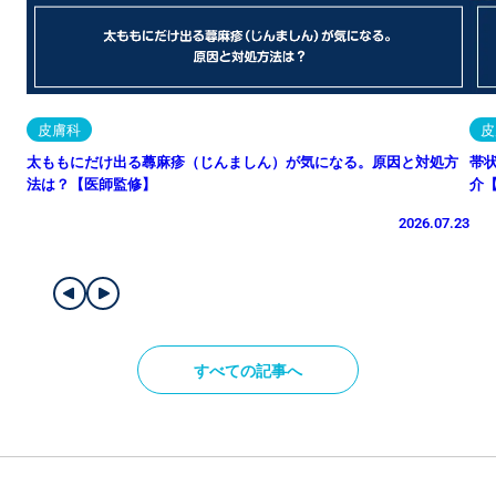
皮膚科
皮
太ももにだけ出る蕁麻疹（じんましん）が気になる。原因と対処方
帯
法は？【医師監修】
介
2026.07.23
すべての記事へ