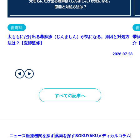
皮膚科
皮
太ももにだけ出る蕁麻疹（じんましん）が気になる。原因と対処方
帯
法は？【医師監修】
介
2026.07.23
すべての記事へ
ニュース
医療機関を探す
薬局を探す
SOKUYAKUメディカルコラム