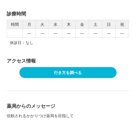
診療時間
時間
月
火
水
木
金
土
日
祝
―
―
―
―
―
―
―
―
休診日：なし
アクセス情報
行き方を調べる
薬局からのメッセージ
信頼されるかかりつけ薬局を目指して