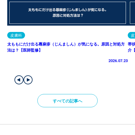
皮膚科
皮
太ももにだけ出る蕁麻疹（じんましん）が気になる。原因と対処方
帯
法は？【医師監修】
介
2026.07.23
すべての記事へ