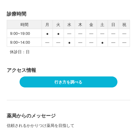
診療時間
時間
月
火
水
木
金
土
日
祝
9:00~19:00
●
●
―
―
―
―
―
―
9:00~14:00
―
―
●
―
―
●
―
―
休診日：日
アクセス情報
行き方を調べる
薬局からのメッセージ
信頼されるかかりつけ薬局を目指して