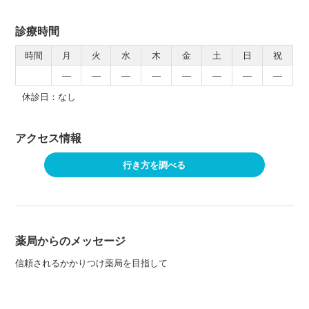
診療時間
時間
月
火
水
木
金
土
日
祝
―
―
―
―
―
―
―
―
休診日：なし
アクセス情報
行き方を調べる
薬局からのメッセージ
信頼されるかかりつけ薬局を目指して