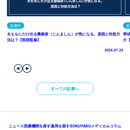
皮膚科
皮
太ももにだけ出る蕁麻疹（じんましん）が気になる。原因と対処方
帯
法は？【医師監修】
介
2026.07.23
すべての記事へ
ニュース
医療機関を探す
薬局を探す
SOKUYAKUメディカルコラム