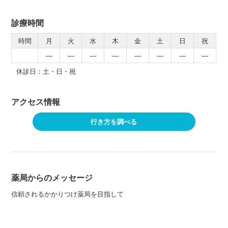
診療時間
時間
月
火
水
木
金
土
日
祝
―
―
―
―
―
―
―
―
休診日：土・日・祝
アクセス情報
行き方を調べる
薬局からのメッセージ
信頼されるかかりつけ薬局を目指して