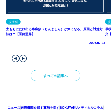
皮膚科
皮
太ももにだけ出る蕁麻疹（じんましん）が気になる。原因と対処方
帯
法は？【医師監修】
介
2026.07.23
すべての記事へ
ニュース
医療機関を探す
薬局を探す
SOKUYAKUメディカルコラム