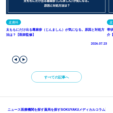
皮膚科
皮
太ももにだけ出る蕁麻疹（じんましん）が気になる。原因と対処方
帯
法は？【医師監修】
介
2026.07.23
すべての記事へ
ニュース
医療機関を探す
薬局を探す
SOKUYAKUメディカルコラム