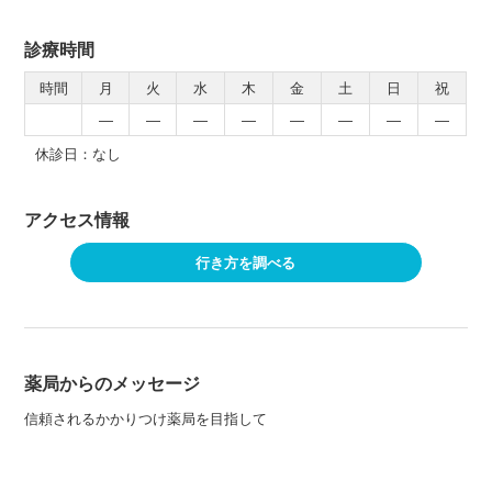
診療時間
時間
月
火
水
木
金
土
日
祝
―
―
―
―
―
―
―
―
休診日：なし
アクセス情報
行き方を調べる
薬局からのメッセージ
信頼されるかかりつけ薬局を目指して