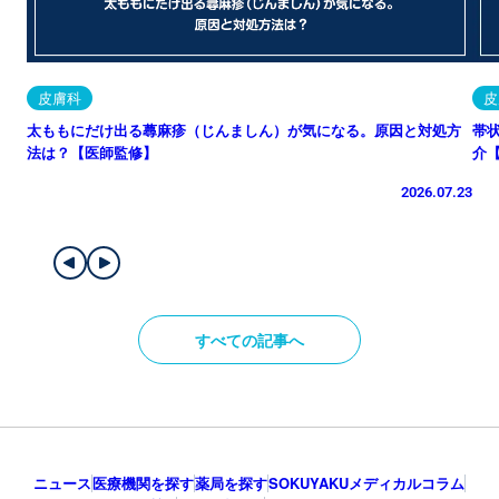
皮膚科
皮
太ももにだけ出る蕁麻疹（じんましん）が気になる。原因と対処方
帯
法は？【医師監修】
介
2026.07.23
すべての記事へ
ニュース
医療機関を探す
薬局を探す
SOKUYAKUメディカルコラム