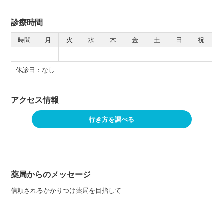
診療時間
時間
月
火
水
木
金
土
日
祝
―
―
―
―
―
―
―
―
休診日：なし
アクセス情報
行き方を調べる
薬局からのメッセージ
信頼されるかかりつけ薬局を目指して