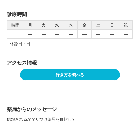
診療時間
時間
月
火
水
木
金
土
日
祝
―
―
―
―
―
―
―
―
休診日：日
アクセス情報
行き方を調べる
薬局からのメッセージ
信頼されるかかりつけ薬局を目指して