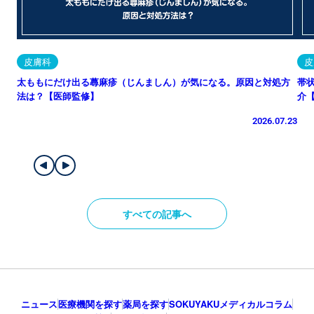
皮膚科
皮
太ももにだけ出る蕁麻疹（じんましん）が気になる。原因と対処方
帯
法は？【医師監修】
介
2026.07.23
すべての記事へ
ニュース
医療機関を探す
薬局を探す
SOKUYAKUメディカルコラム