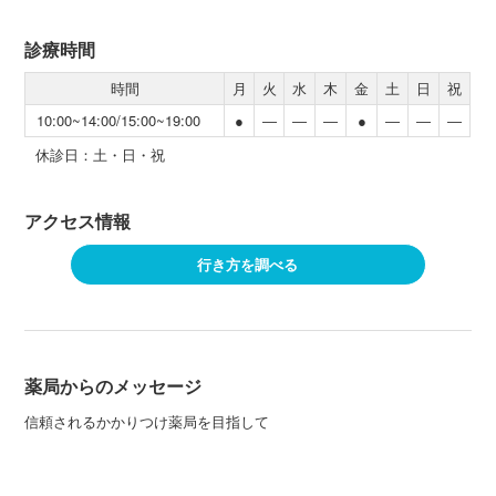
診療時間
時間
月
火
水
木
金
土
日
祝
10:00~14:00/15:00~19:00
●
―
―
―
●
―
―
―
休診日：土・日・祝
アクセス情報
行き方を調べる
薬局からのメッセージ
信頼されるかかりつけ薬局を目指して