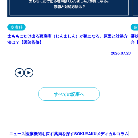
皮膚科
皮
太ももにだけ出る蕁麻疹（じんましん）が気になる。原因と対処方
帯
法は？【医師監修】
介
2026.07.23
すべての記事へ
ニュース
医療機関を探す
薬局を探す
SOKUYAKUメディカルコラム