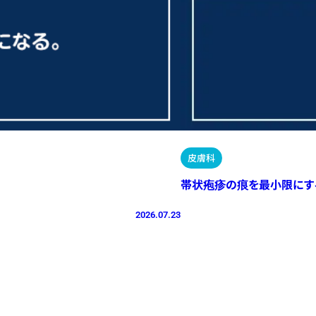
皮膚科
帯状疱疹の痕を最小限にす
2026.07.23