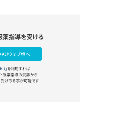
服薬指導を受ける
YAKUウェブ版へ
KU」
を利用すれば
療・服薬指導の受診から
て受け取る事が可能です