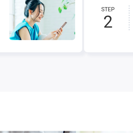
STEP
2