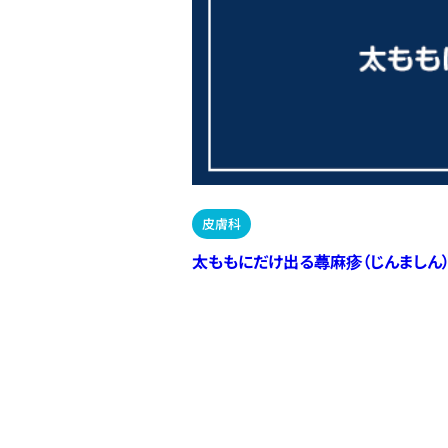
皮膚科
太ももにだけ出る蕁麻疹（じんましん