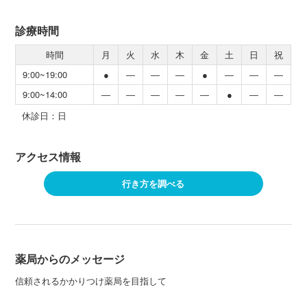
診療時間
時間
月
火
水
木
金
土
日
祝
9:00~19:00
●
―
―
―
●
―
―
―
9:00~14:00
―
―
―
―
―
●
―
―
休診日：日
アクセス情報
行き方を調べる
薬局からのメッセージ
信頼されるかかりつけ薬局を目指して