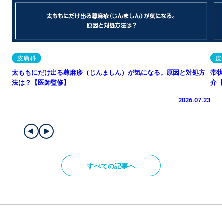
皮膚科
皮
太ももにだけ出る蕁麻疹（じんましん）が気になる。原因と対処方
帯
法は？【医師監修】
介
2026.07.23
すべての記事へ