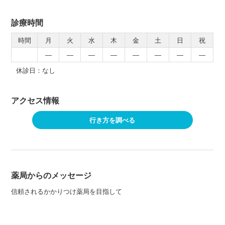
診療時間
時間
月
火
水
木
金
土
日
祝
―
―
―
―
―
―
―
―
休診日：なし
アクセス情報
行き方を調べる
薬局からのメッセージ
信頼されるかかりつけ薬局を目指して