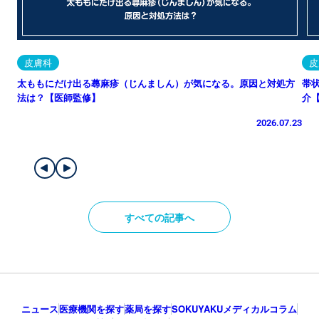
皮膚科
皮
太ももにだけ出る蕁麻疹（じんましん）が気になる。原因と対処方
帯
法は？【医師監修】
介
2026.07.23
すべての記事へ
ニュース
医療機関を探す
薬局を探す
SOKUYAKUメディカルコラム