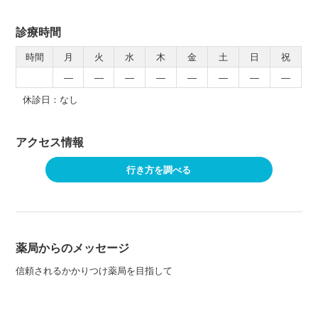
診療時間
時間
月
火
水
木
金
土
日
祝
―
―
―
―
―
―
―
―
休診日：なし
アクセス情報
行き方を調べる
薬局からのメッセージ
信頼されるかかりつけ薬局を目指して