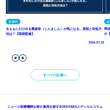
皮膚科
皮
太ももにだけ出る蕁麻疹（じんましん）が気になる。原因と対処方
帯
法は？【医師監修】
介
2026.07.23
すべての記事へ
ニュース
医療機関を探す
薬局を探す
SOKUYAKUメディカルコラム