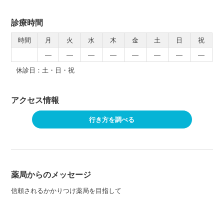
診療時間
時間
月
火
水
木
金
土
日
祝
―
―
―
―
―
―
―
―
休診日：土・日・祝
アクセス情報
行き方を調べる
薬局からのメッセージ
信頼されるかかりつけ薬局を目指して