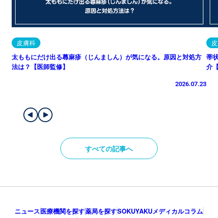
皮膚科
皮
太ももにだけ出る蕁麻疹（じんましん）が気になる。原因と対処方
帯
法は？【医師監修】
介
2026.07.23
すべての記事へ
ニュース
医療機関を探す
薬局を探す
SOKUYAKUメディカルコラム