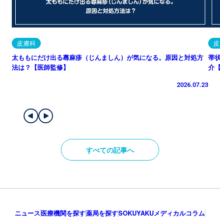
皮膚科
皮
太ももにだけ出る蕁麻疹（じんましん）が気になる。原因と対処方
帯
法は？【医師監修】
介
2026.07.23
すべての記事へ
ニュース
医療機関を探す
薬局を探す
SOKUYAKUメディカルコラム