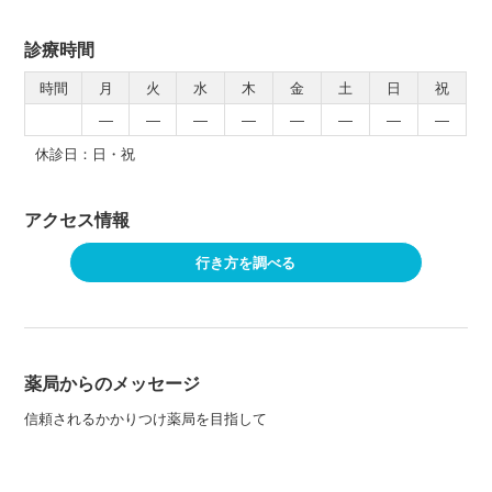
診療時間
時間
月
火
水
木
金
土
日
祝
―
―
―
―
―
―
―
―
休診日：日・祝
アクセス情報
行き方を調べる
薬局からのメッセージ
信頼されるかかりつけ薬局を目指して