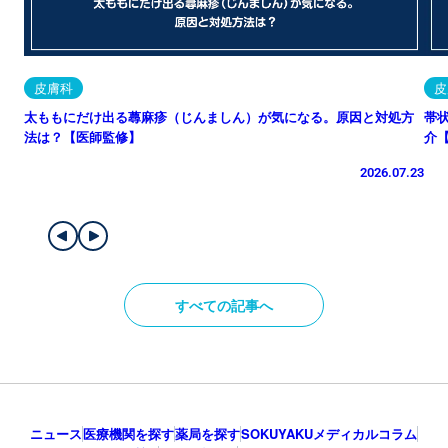
皮膚科
皮
太ももにだけ出る蕁麻疹（じんましん）が気になる。原因と対処方
帯
法は？【医師監修】
介
2026.07.23
すべての記事へ
ニュース
医療機関を探す
薬局を探す
SOKUYAKUメディカルコラム