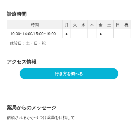
診療時間
時間
月
火
水
木
金
土
日
祝
10:00~14:00/15:00~19:00
●
―
―
―
●
―
―
―
休診日：土・日・祝
アクセス情報
行き方を調べる
薬局からのメッセージ
信頼されるかかりつけ薬局を目指して