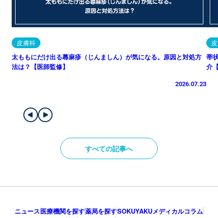
皮膚科
皮
太ももにだけ出る蕁麻疹（じんましん）が気になる。原因と対処方
帯
法は？【医師監修】
介
2026.07.23
すべての記事へ
ニュース
医療機関を探す
薬局を探す
SOKUYAKUメディカルコラム