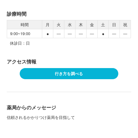
診療時間
時間
月
火
水
木
金
土
日
祝
9:00~19:00
●
―
―
―
―
●
―
―
休診日：日
アクセス情報
行き方を調べる
薬局からのメッセージ
信頼されるかかりつけ薬局を目指して