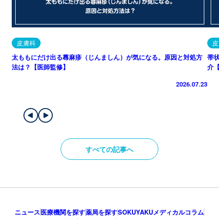
皮膚科
皮
太ももにだけ出る蕁麻疹（じんましん）が気になる。原因と対処方
帯
法は？【医師監修】
介
2026.07.23
すべての記事へ
ニュース
医療機関を探す
薬局を探す
SOKUYAKUメディカルコラム