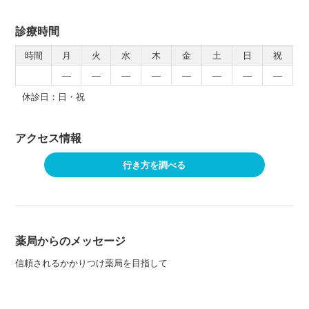
診療時間
時間
月
火
水
木
金
土
日
祝
―
―
―
―
―
―
―
―
休診日：日・祝
アクセス情報
行き方を調べる
薬局からのメッセージ
信頼されるかかりつけ薬局を目指して