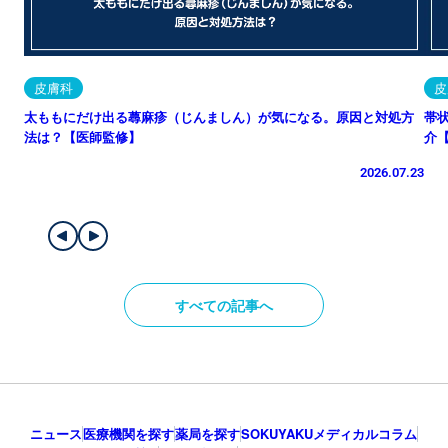
皮膚科
皮
太ももにだけ出る蕁麻疹（じんましん）が気になる。原因と対処方
帯
法は？【医師監修】
介
2026.07.23
すべての記事へ
ニュース
医療機関を探す
薬局を探す
SOKUYAKUメディカルコラム