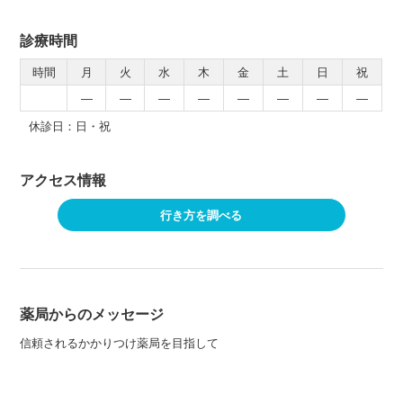
診療時間
時間
月
火
水
木
金
土
日
祝
―
―
―
―
―
―
―
―
休診日：日・祝
アクセス情報
行き方を調べる
薬局からのメッセージ
信頼されるかかりつけ薬局を目指して