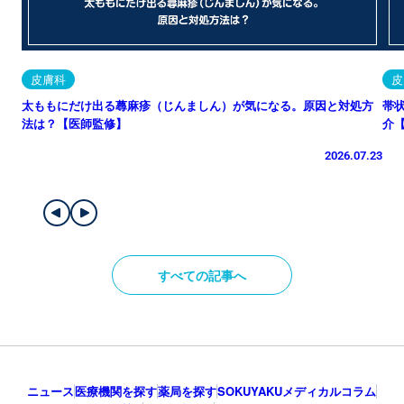
皮膚科
皮
太ももにだけ出る蕁麻疹（じんましん）が気になる。原因と対処方
帯
法は？【医師監修】
介
2026.07.23
すべての記事へ
ニュース
医療機関を探す
薬局を探す
SOKUYAKUメディカルコラム