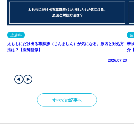
皮膚科
皮
太ももにだけ出る蕁麻疹（じんましん）が気になる。原因と対処方
帯
法は？【医師監修】
介
2026.07.23
すべての記事へ