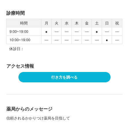
診療時間
時間
月
火
水
木
金
土
日
祝
9:00~19:00
●
―
―
―
―
●
―
―
10:00~19:00
―
―
―
―
―
―
●
―
休診日：
アクセス情報
行き方を調べる
薬局からのメッセージ
信頼されるかかりつけ薬局を目指して