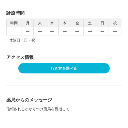
診療時間
時間
月
火
水
木
金
土
日
祝
―
―
―
―
―
―
―
―
休診日：日・祝
アクセス情報
行き方を調べる
薬局からのメッセージ
信頼されるかかりつけ薬局を目指して