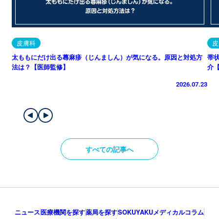
皮膚科
皮
太ももにだけ出る蕁麻疹（じんましん）が気になる。原因と対処方
帯
法は？【医師監修】
介
2026.07.23
すべての記事へ
ニュース
医療機関を探す
薬局を探す
SOKUYAKUメディカルコラム