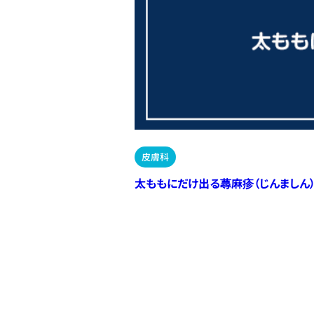
皮膚科
太ももにだけ出る蕁麻疹（じんましん