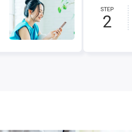
STEP
2