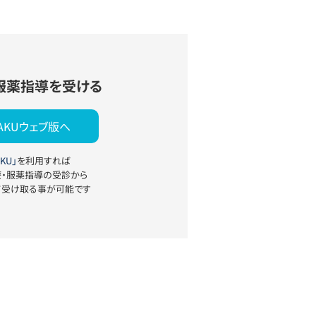
服薬指導を受ける
YAKUウェブ版へ
KU」
を利用すれば
療・服薬指導の受診から
て受け取る事が可能です