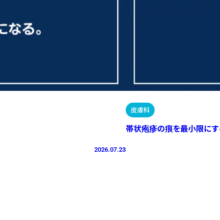
皮膚科
帯状疱疹の痕を最小限にす
2026.07.23