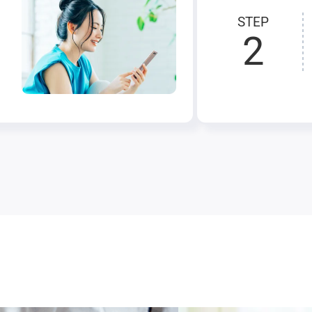
STEP
2