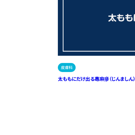
皮膚科
太ももにだけ出る蕁麻疹（じんましん