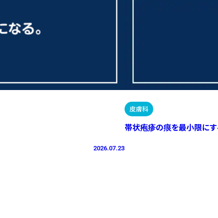
皮膚科
帯状疱疹の痕を最小限にす
2026.07.23