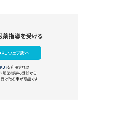
服薬指導を受ける
YAKUウェブ版へ
KU」
を利用すれば
療・服薬指導の受診から
て受け取る事が可能です