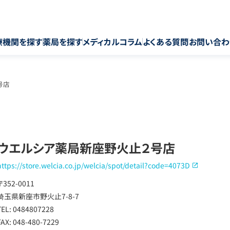
療機関を探す
薬局を探す
メディカルコラム
よくある質問
お問い合わ
号店
ウエルシア薬局新座野火止２号店
https://store.welcia.co.jp/welcia/spot/detail?code=4073D
〒352-0011
埼玉県新座市野火止7-8-7
TEL: 0484807228
FAX: 048-480-7229