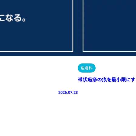
皮膚科
帯状疱疹の痕を最小限にす
2026.07.23