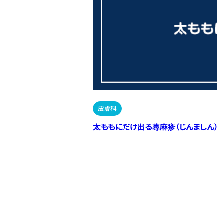
皮膚科
太ももにだけ出る蕁麻疹（じんましん