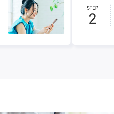
STEP
2