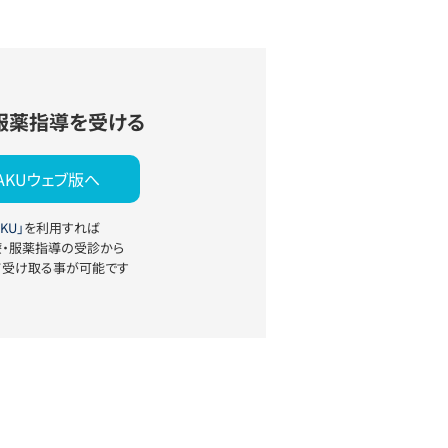
服薬指導を受ける
YAKUウェブ版へ
KU」
を利用すれば
療・服薬指導の受診から
て受け取る事が可能です