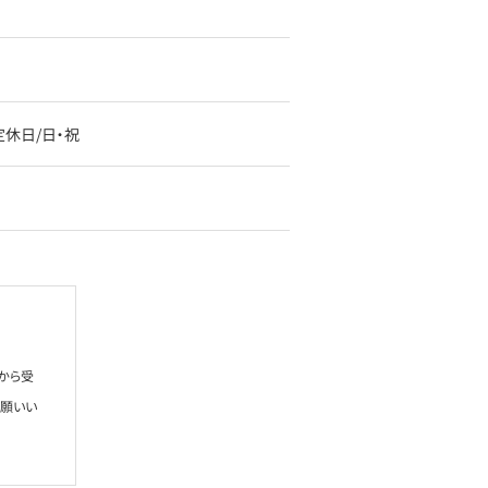
00定休日/日・祝
から受
お願いい