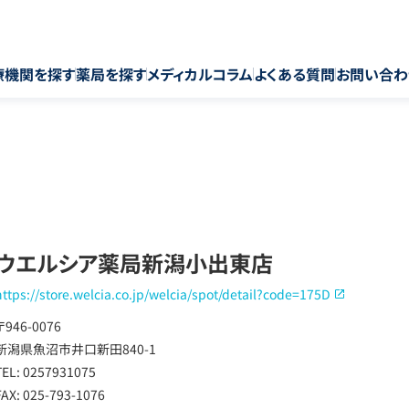
療機関を探す
薬局を探す
メディカルコラム
よくある質問
お問い合わ
ウエルシア薬局新潟小出東店
https://store.welcia.co.jp/welcia/spot/detail?code=175D
〒946-0076
新潟県魚沼市井口新田840-1
TEL: 0257931075
FAX: 025-793-1076