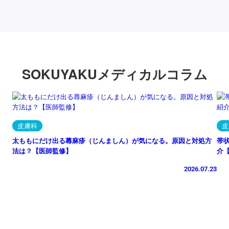
SOKUYAKUメディカルコラム
皮膚科
皮
太ももにだけ出る蕁麻疹（じんましん）が気になる。原因と対処方
帯
法は？【医師監修】
介
2026.07.23