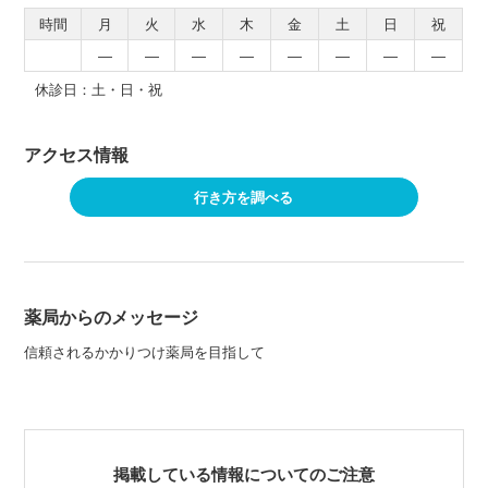
時間
月
火
水
木
金
土
日
祝
―
―
―
―
―
―
―
―
休診日：土・日・祝
アクセス情報
行き方を調べる
薬局からのメッセージ
信頼されるかかりつけ薬局を目指して
掲載している情報についてのご注意