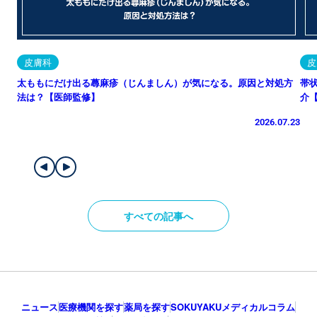
皮膚科
皮
太ももにだけ出る蕁麻疹（じんましん）が気になる。原因と対処方
帯
法は？【医師監修】
介
2026.07.23
すべての記事へ
ニュース
医療機関を探す
薬局を探す
SOKUYAKUメディカルコラム