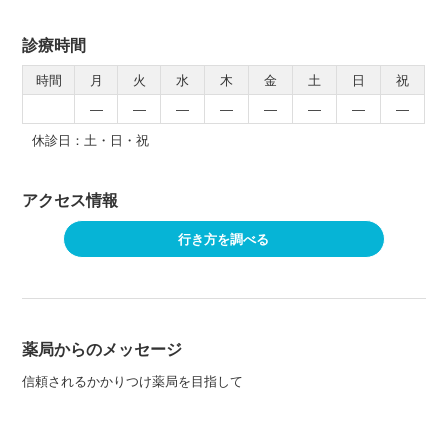
診療時間
時間
月
火
水
木
金
土
日
祝
―
―
―
―
―
―
―
―
休診日：土・日・祝
アクセス情報
行き方を調べる
薬局からのメッセージ
信頼されるかかりつけ薬局を目指して