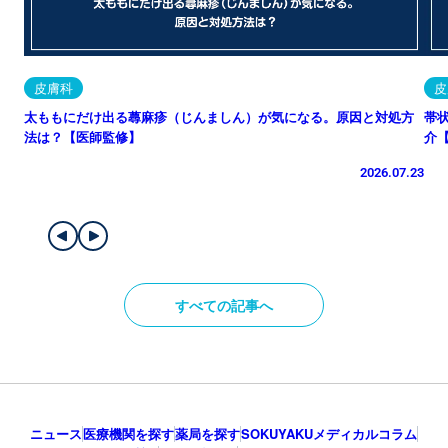
皮膚科
皮
太ももにだけ出る蕁麻疹（じんましん）が気になる。原因と対処方
帯
法は？【医師監修】
介
2026.07.23
すべての記事へ
ニュース
医療機関を探す
薬局を探す
SOKUYAKUメディカルコラム