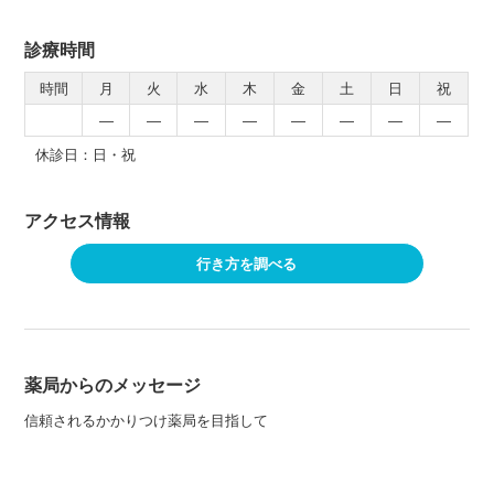
診療時間
時間
月
火
水
木
金
土
日
祝
―
―
―
―
―
―
―
―
休診日：日・祝
アクセス情報
行き方を調べる
薬局からのメッセージ
信頼されるかかりつけ薬局を目指して