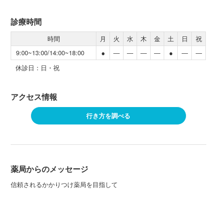
診療時間
時間
月
火
水
木
金
土
日
祝
9:00~13:00/14:00~18:00
●
―
―
―
―
●
―
―
休診日：日・祝
アクセス情報
行き方を調べる
薬局からのメッセージ
信頼されるかかりつけ薬局を目指して