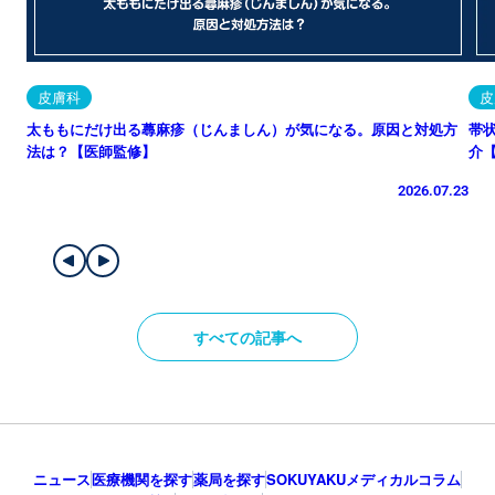
皮膚科
皮
太ももにだけ出る蕁麻疹（じんましん）が気になる。原因と対処方
帯
法は？【医師監修】
介
2026.07.23
すべての記事へ
ニュース
医療機関を探す
薬局を探す
SOKUYAKUメディカルコラム