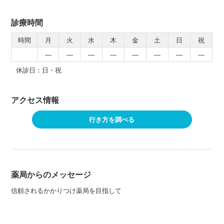
診療時間
時間
月
火
水
木
金
土
日
祝
―
―
―
―
―
―
―
―
休診日：日・祝
アクセス情報
行き方を調べる
薬局からのメッセージ
信頼されるかかりつけ薬局を目指して