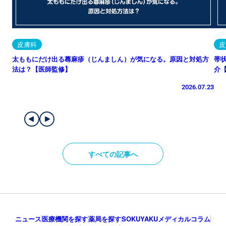
皮膚科
皮
太ももにだけ出る蕁麻疹（じんましん）が気になる。原因と対処方
帯
法は？【医師監修】
介
2026.07.23
すべての記事へ
ニュース
医療機関を探す
薬局を探す
SOKUYAKUメディカルコラム