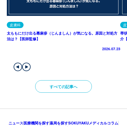
皮膚科
皮
太ももにだけ出る蕁麻疹（じんましん）が気になる。原因と対処方
帯
法は？【医師監修】
介
2026.07.23
すべての記事へ
ニュース
医療機関を探す
薬局を探す
SOKUYAKUメディカルコラム