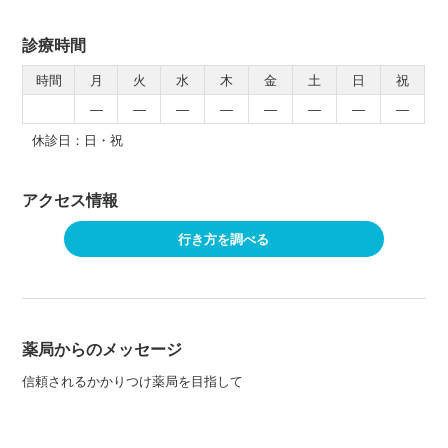
診療時間
時間
月
火
水
木
金
土
日
祝
―
―
―
―
―
―
―
―
休診日：日・祝
アクセス情報
行き方を調べる
薬局からのメッセージ
信頼されるかかりつけ薬局を目指して